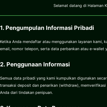
Selamat datang di Halaman Ke
1. Pengumpulan Informasi Pribadi
Ketika Anda mendaftar atau menggunakan layanan kami, k
email, nomor telepon, serta data perbankan atau e-wallet 
2. Penggunaan Informasi
Semua data pribadi yang kami kumpulkan digunakan secara
transaksi deposit dan penarikan (withdraw), memverifikas
Anda dari tindakan penipuan.