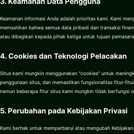
3. Keamanan Data Pengguna
Keamanan informasi Anda adalah prioritas kami. Kami mengg
memastikan bahwa semua data pribadi dan transaksi finans
atau dibagikan kepada pihak ketiga untuk tujuan pemasara
4. Cookies dan Teknologi Pelacakan
Situs kami mungkin menggunakan "cookies" untuk meningka
penggunaan situs, dan memastikan fungsionalitas fitur-fit
namun beberapa fitur situs kami mungkin tidak berfungsi o
5. Perubahan pada Kebijakan Privasi
Kami berhak untuk memperbarui atau mengubah Kebijakan Pr